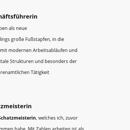
äftsführerin
ben als neue
dings große Fußstapfen, in die
t mit modernen Arbeitsabläufen und
gitale Strukturen und besonders der
hrenamtlichen Tätigkeit
tzmeisterin
Schatzmeisterin
, welches ich, zuvor
men habe. Mit Zahlen arbeiten ist als